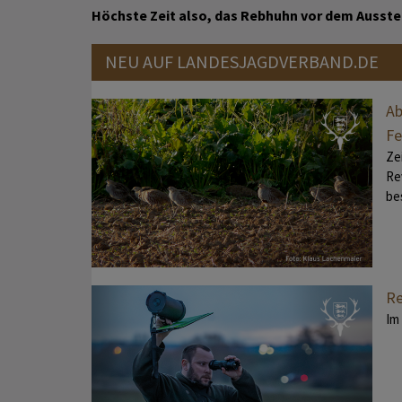
Höchste Zeit also, das Rebhuhn vor dem Ausste
NEU AUF LANDESJAGDVERBAND.DE
Ab
Fe
Ze
Re
be
Re
Im