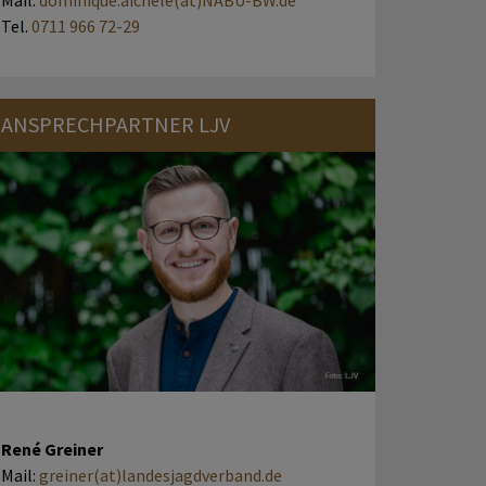
Mail:
dominique.aichele(at)NABU-BW.de
Tel.
0711 966 72-29
ANSPRECHPARTNER LJV
René Greiner
Mail:
greiner(at)landesjagdverband.de