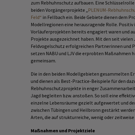
zum Rebhuhnschutz aufbauen. Eine Schlüsselrolle
beiden Vorgängerprojekte „
PLENUM-Rebhuhnschut
Feld“
in Fellbach ein. Beide Gebiete dienen dem Pro
Modellregionen eine herausragende Rolle. Positiv 
Vorläuferprojekten bereits engagiert waren und a
Projekte ausgezeichnet haben. Mit den seit viele
Feldvogelschutz erfolgreichen Partnerinnen und 
setzen NABU und LJV die erprobten Maßnahmen hie
gemeinsam.
Die in den beiden Modellgebieten gesammelten Er
und dienen als Best-Practice-Beispiele für den da
Rebhuhnschutzprojekte in enger Zusammenarbeit 
Jagd begleiten bzw. anstoßen. So soll eine effek
einzelne Lebensräume gezielt aufgewertet und de
zwischen Tübingen und Heilbronn gestärkt werden
Arten, die auf strukturreiche, wenig oder zeitweis
Maßnahmen und Projektziele