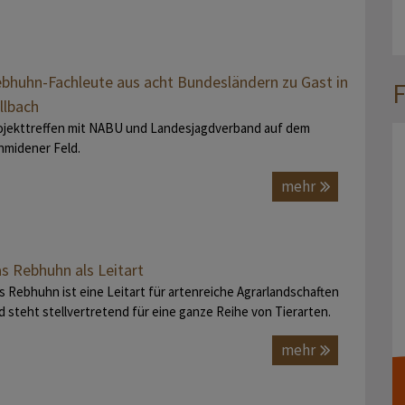
bhuhn-Fachleute aus acht Bundesländern zu Gast in
F
llbach
ojekttreffen mit NABU und Landesjagdverband auf dem
hmidener Feld.
mehr
s Rebhuhn als Leitart
s Rebhuhn ist eine Leitart für artenreiche Agrarlandschaften
d steht stellvertretend für eine ganze Reihe von Tierarten.
mehr