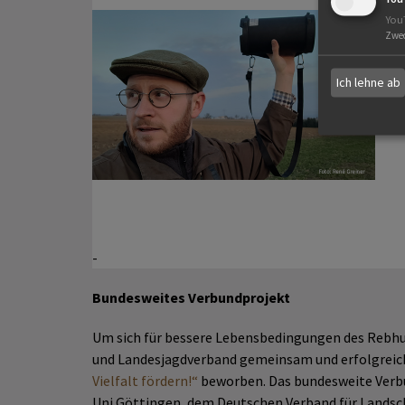
Re
You
Zwe
In
La
Ich lehne ab
ge
-
Bundesweites Verbundprojekt
Um sich für bessere Lebensbedingungen des Rebhu
und Landesjagdverband gemeinsam und erfolgreich
Vielfalt fördern!“
beworben. Das bundesweite Verbu
Uni Göttingen, dem Deutschen Verband für Landsc