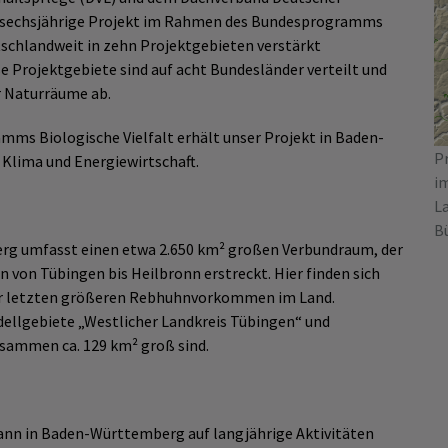
das sechsjährige Projekt im Rahmen des Bundesprogramms
utschlandweit in zehn Projektgebieten verstärkt
 Projektgebiete sind auf acht Bundesländer verteilt und
r Naturräume ab.
mms Biologische Vielfalt erhält unser Projekt in Baden-
P
Klima und Energiewirtschaft.
i
L
B
rg umfasst einen etwa 2.650 km² großen Verbundraum, der
 von Tübingen bis Heilbronn erstreckt. Hier finden sich
der letzten größeren Rebhuhnvorkommen im Land.
odellgebiete „Westlicher Landkreis Tübingen“ und
zusammen ca. 129 km² groß sind.
kann in Baden-Württemberg auf langjährige Aktivitäten