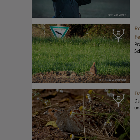
Re
Fe
Pr
Sc
Da
Da
un