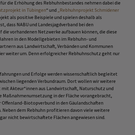
 für die Erhöhung des Rebhuhnbestandes nehmen dabei die
zprojekt in Tübingen
“ und
„Rebhuhnprojekt Schmidener
jekt als positive Beispiele und spielen deshalb als
ist, dass NABU und Landesjagdverband bei den
uf die vorhandenen Netzwerke aufbauen können, die diese
n Jahren in den Modellgebieten im Rebhuhn- und
Partnern aus Landwirtschaft, Verbänden und Kommunen
r weiter um. Denn erfolgreicher Rebhuhnschutz geht nur
fahrungen und Erfolge werden wissenschaftlich begleitet
zwischen liegenden Verbundraum. Dort wollen wir weitere
mit Akteur*innen aus Landwirtschaft, Naturschutz und
tive Maßnahmenumsetzung in der Fläche vorangebracht,
r Offenland-Biotopverbund in den Gäulandschaften
. Neben dem Rebhuhn profitieren davon viele weitere
e gar nicht bewirtschaftete Flächen angewiesen sind.