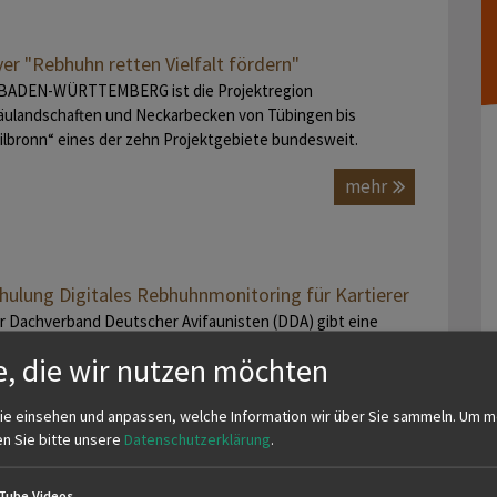
yer "Rebhuhn retten Vielfalt fördern"
 BADEN-WÜRTTEMBERG ist die Projektregion
äulandschaften und Neckarbecken von Tübingen bis
ilbronn“ eines der zehn Projektgebiete bundesweit.
mehr
hulung Digitales Rebhuhnmonitoring für Kartierer
r Dachverband Deutscher Avifaunisten (DDA) gibt eine
itale Schulung für alle Interessierten, die am diesjährigen
e, die wir nutzen möchten
bhuhnmonitoring teilnehmen…
mehr
ie einsehen und anpassen, welche Information wir über Sie sammeln.
Um m
en Sie bitte unsere
Datenschutzerklärung
.
Tube Videos