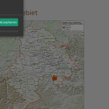
rojektgebiet
 akzeptieren
isiert mit Klaro!