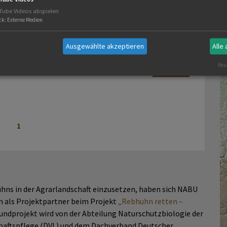
bhuhn-Kartierer gesucht
Tube Videos abspielen
ck
:
Externe Medien
P
 Baden-Württemberg werden vor allem Freiwillige in den
ndkreisen Böblingen, Freudenstadt und Ludwigsburg
Ausgewählte akzeptieren
Alle
sucht.
Real
mehr
1
hns in der Agrarlandschaft einzusetzen, haben sich NABU
 als Projektpartner beim Projekt
„Rebhuhn retten –
ndprojekt wird von der Abteilung Naturschutzbiologie der
haftspflege (DVL) und dem Dachverband Deutscher