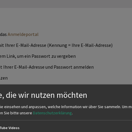
 das
Anmeldeportal
 mit Ihrer E-Mail-Adresse (Kennung = Ihre E-Mail-Adresse)
nem Link, um ein Passwort zu vergeben
it Ihrer E-Mail-Adresse und Passwort anmelden
nzen
rprüfung über "Antrag auf Zulassung zur Jägerprüfung"
e, die wir nutzen möchten
ie einsehen und anpassen, welche Information wir über Sie sammeln.
Um m
en Sie bitte unsere
Datenschutzerklärung
.
Tube Videos