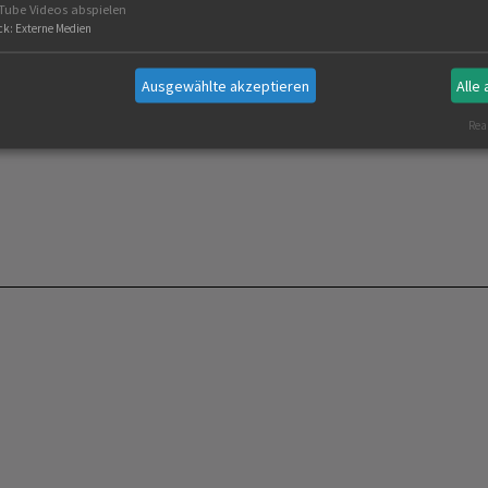
Tube Videos abspielen
ck
:
Externe Medien
Ausgewählte akzeptieren
Alle
Real