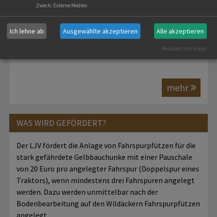
Zweck
:
Externe Medien
LJV-ARTENSCHUTZPROGRAMM
Ich lehne ab
Ausgewählte akzeptieren
Alle akzeptieren
Zurück zur Projektübersicht
Realisiert mit Klaro!
mehr
WAS WIRD GEFÖRDERT?
Der LJV fördert die Anlage von Fahrspurpfützen für die
stark gefährdete Gelbbauchunke mit einer Pauschale
von 20 Euro pro angelegter Fahrspur (Doppelspur eines
Traktors), wenn mindestens drei Fahrspuren angelegt
werden. Dazu werden unmittelbar nach der
Bodenbearbeitung auf den Wildäckern Fahrspurpfützen
angelegt.