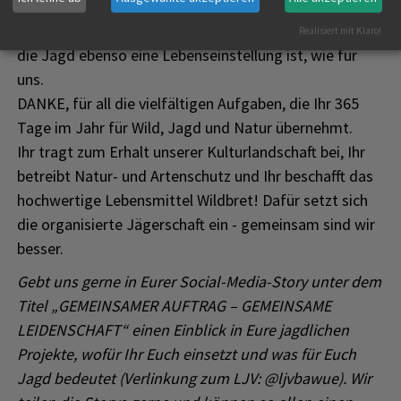
Wir sagen DANKE an unsere über 35.000 Mitglieder, für
Realisiert mit Klaro!
die Jagd ebenso eine Lebenseinstellung ist, wie für
uns.
DANKE, für all die vielfältigen Aufgaben, die Ihr 365
Tage im Jahr für Wild, Jagd und Natur übernehmt.
Ihr tragt zum Erhalt unserer Kulturlandschaft bei, Ihr
betreibt Natur- und Artenschutz und Ihr beschafft das
hochwertige Lebensmittel Wildbret! Dafür setzt sich
die organisierte Jägerschaft ein - gemeinsam sind wir
besser.
Gebt uns gerne in Eurer Social-Media-Story unter dem
Titel „GEMEINSAMER AUFTRAG – GEMEINSAME
LEIDENSCHAFT“ einen Einblick in Eure jagdlichen
Projekte, wofür Ihr Euch einsetzt und was für Euch
Jagd bedeutet (Verlinkung zum LJV: @ljvbawue). Wir