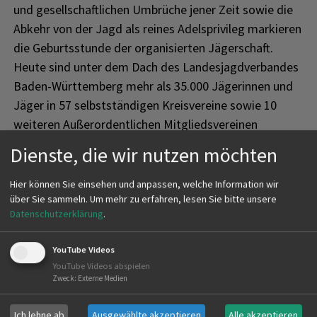
und gesellschaftlichen Umbrüche jener Zeit sowie die
Abkehr von der Jagd als reines Adelsprivileg markieren
die Geburtsstunde der organisierten Jägerschaft.
Heute sind unter dem Dach des Landesjagdverbandes
Baden-Württemberg mehr als 35.000 Jägerinnen und
Jäger in 57 selbstständigen Kreisvereine sowie 10
weiteren Außerordentlichen Mitgliedsvereinen
organisiert. Auftrag und Leidenschaft für das uns
Dienste, die wir nutzen möchten
anvertraute Wild und seine Lebensräume prägen bis
heute die organisierte Jägerschaft Baden-
Hier können Sie einsehen und anpassen, welche Information wir
Württembergs. Die Art zu Jagen wird sich weiter
über Sie sammeln.
Um mehr zu erfahren, lesen Sie bitte unsere
Datenschutzerklärung
.
verändern, aber auch in Zukunft müssen die
Bedürfnisse des Wildes einen hohen Stellenwert
YouTube Videos
haben. Der Landesjagdverband Baden-Württemberg
YouTube Videos abspielen
steht für diesen Einsatz, für Wildtiere und ihre
Zweck
:
Externe Medien
Lebensräume und, wo immer möglich, für eine
nachhaltige Nutzung in Form der Jagd.
Ich lehne ab
Ausgewählte akzeptieren
Alle akzeptieren