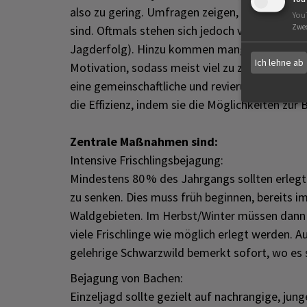
also zu gering. Umfragen zeigen, dass die P
You
Zwe
sind. Oftmals stehen sich jedoch verschiedene
Jagderfolg). Hinzu kommen mangelnde Kenntni
Ich lehne ab
Motivation, sodass meist viel zu zaghaft bejag
eine gemeinschaftliche und revierübergreifen
die Effizienz, indem sie die Möglichkeiten zu
Zentrale Maßnahmen sind:
Intensive Frischlingsbejagung:
Mindestens 80 % des Jahrgangs sollten erleg
zu senken. Dies muss früh beginnen, bereits 
Waldgebieten. Im Herbst/Winter müssen dann
viele Frischlinge wie möglich erlegt werden. 
gelehrige Schwarzwild bemerkt sofort, wo es 
Bejagung von Bachen:
Einzeljagd sollte gezielt auf nachrangige, jun