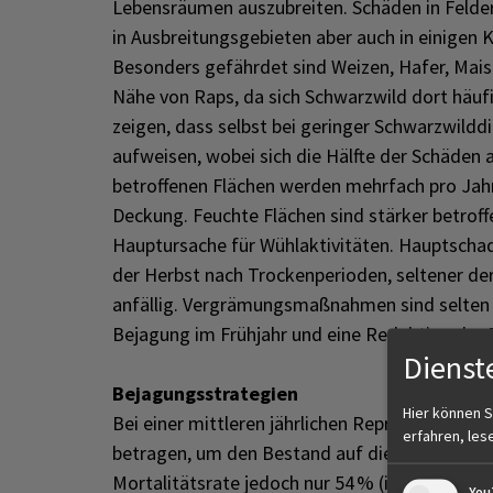
Lebensräumen auszubreiten. Schäden in Felde
in Ausbreitungsgebieten aber auch in einigen
Besonders gefährdet sind Weizen, Hafer, Mais
Nähe von Raps, da sich Schwarzwild dort häuf
zeigen, dass selbst bei geringer Schwarzwildd
aufweisen, wobei sich die Hälfte der Schäden a
betroffenen Flächen werden mehrfach pro Jahr
Deckung. Feuchte Flächen sind stärker betrof
Hauptursache für Wühlaktivitäten. Hauptscha
der Herbst nach Trockenperioden, seltener d
anfällig. Vergrämungsmaßnahmen sind selten e
Bejagung im Frühjahr und eine Reduktion der
Dienst
Bejagungsstrategien
Hier können S
Bei einer mittleren jährlichen Reproduktionsra
erfahren, les
betragen, um den Bestand auf diesem Niveau z
Mortalitätsrate jedoch nur 54 % (inkl. natürlich
You