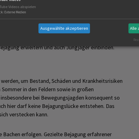
robleme und einige Lösungsansätze durchaus bekannt
Tube Videos abspielen
ck
:
Externe Medien
 Interessen im Weg (hohe Wildschäden vs. leichter
s der wildbiologischen Fakten, mangelnde Zeit und
Ausgewählte akzeptieren
Alle
t wird. Für eine effektive Reduktion des Bestands ist
de Jagd essenziell. Bejagungsgemeinschaften steigern
Real
r Bejagung erweitern und auch Jungjäger einbinden.
t werden, um Bestand, Schäden und Krankheitsrisiken
im Sommer in den Feldern sowie in großen
 insbesondere bei Bewegungsjagden konsequent so
Auch hier darf keine Bejagungslücke entstehen. Das
sich verstecken kann.
ge Bachen erfolgen. Gezielte Bejagung erfahrener