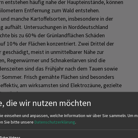
rn entstehen häufig nahe der Haupteinstände, können
 Kilometern Entfernung zum Wald entstehen.
 und manche Kartoffelsorten, insbesondere in der
ig aufhält. Untersuchungen in Norddeutschland
ichte bis zu 60 % der Grünlandflächen Schäden
uf 10 % der Flächen konzentriert. Zwei Drittel der
 geschädigt, meist in unmittelbarer Nähe zur
fen, Regenwürmer und Schnakenlarven sind die
denszeiten sind das Frühjahr nach dem Tauen sowie
er Sommer. Frisch gemähte Flächen sind besonders
ffektiv, am wirksamsten sind Elektrozäune, gezielte
 Bestände.
e, die wir nutzen möchten
ie einsehen und anpassen, welche Information wir über Sie sammeln.
Um m
te von 200 % muss die jährliche Sterblichkeit 66,6 %
en Sie bitte unsere
Datenschutzerklärung
.
u regulieren. In Deutschland beträgt die
er Sterblichkeit). Die Bejagung ist für eine Regulation
Tube Videos