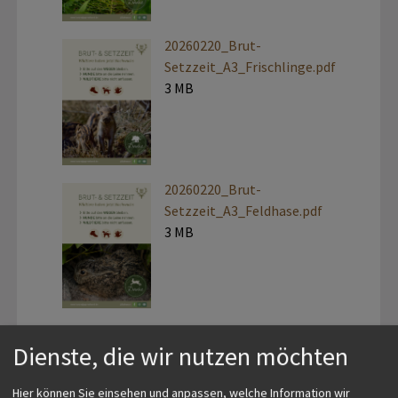
20260220_Brut-
Setzzeit_A3_Frischlinge.pdf
3 MB
20260220_Brut-
Setzzeit_A3_Feldhase.pdf
3 MB
20260220_Brut-
Dienste, die wir nutzen möchten
Setzzeit_A3_Rebhuhn.pdf
2 MB
Hier können Sie einsehen und anpassen, welche Information wir