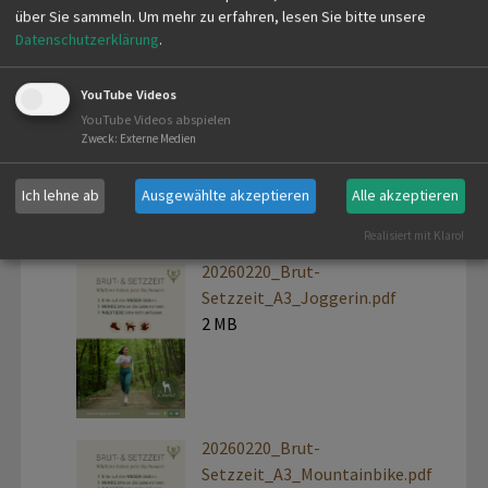
über Sie sammeln.
Um mehr zu erfahren, lesen Sie bitte unsere
Datenschutzerklärung
.
20260220_Brut-
YouTube Videos
Setzzeit_A3_Kiebitz.pdf
YouTube Videos abspielen
Zweck
:
Externe Medien
3 MB
Ich lehne ab
Ausgewählte akzeptieren
Alle akzeptieren
Realisiert mit Klaro!
20260220_Brut-
Setzzeit_A3_Joggerin.pdf
2 MB
20260220_Brut-
Setzzeit_A3_Mountainbike.pdf