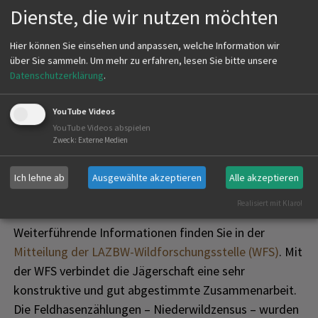
nächtliche Stichprobenzählungen der Hasenpopulation
Dienste, die wir nutzen möchten
aus. Bei den Zählungen arbeiten sowohl im Frühjahr als
auch im Herbst engagierte Jägerinnen und Jäger
Hier können Sie einsehen und anpassen, welche Information wir
ehrenamtlich in bis zu 160 Zählrevieren.
über Sie sammeln.
Um mehr zu erfahren, lesen Sie bitte unsere
Datenschutzerklärung
.
Die höchsten Feldhasenbesätze sind dabei in
klimatischen Gunsträumen, in der gesamten
YouTube Videos
Rheinebene sowie im Donau-Iller-Lech-Raum zu
YouTube Videos abspielen
Zweck
:
Externe Medien
finden. Die Schlusslichter der Hasenpopulation bilden
traditionell der Hochrhein und das voralpine Hügel-
Ich lehne ab
Ausgewählte akzeptieren
Alle akzeptieren
und Moorland.
Realisiert mit Klaro!
Weiterführende Informationen finden Sie in der
Mitteilung der LAZBW-Wildforschungsstelle (WFS)
. Mit
der WFS verbindet die Jägerschaft eine sehr
konstruktive und gut abgestimmte Zusammenarbeit.
Die Feldhasenzählungen – Niederwildzensus – wurden