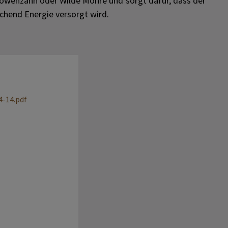
Löwenzahn oder Wilde Möhre und sorgt dafür, dass der
chend Energie versorgt wird.
-14.pdf