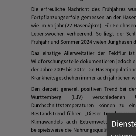
Die erfreuliche Nachricht des Frühjahres w
Fortpflanzungserfolg gemessen an der Hasen
wie im Vorjahr (22 Hasen/qkm). Für Feldhasen
Lebenswochen verheerend. So liegt der Schl
Frühjahr und Sommer 2024 vielen Junghasen d
Das einstige Allerweltstier der Feldflur i
Wildforschungsstelle dokumentieren jedoch ei
der Jahre 2009 bis 2012. Die Hasenpopulation
Krankheitsgeschehen immer auch jährlichen w
Den derzeit generell positiven Trend bei d
Württemberg (LJV) verschiedenen U
Durchschnittstemperaturen können zu ein
Bestandstrend führen. „Dieser Trend muss a
Dienst
Klimawandels auch Extremwetter-Ereigniss
beispielsweise die Nahrungsqualität verschle
Hier können S