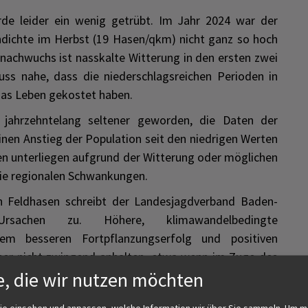
urde leider ein wenig getrübt. Im Jahr 2024 war der
dichte im Herbst (19 Hasen/qkm) nicht ganz so hoch
nachwuchs ist nasskalte Witterung in den ersten zwei
uss nahe, dass die niederschlagsreichen Perioden in
as Leben gekostet haben.
st jahrzehntelang seltener geworden, die Daten der
nen Anstieg der Population seit den niedrigen Werten
en unterliegen aufgrund der Witterung oder möglichen
ie regionalen Schwankungen.
en Feldhasen schreibt der Landesjagdverband Baden-
rsachen zu. Höhere, klimawandelbedingte
em besseren Fortpflanzungserfolg und positiven
ber nicht zwingend anhalten, etwa wenn im Zuge des
e, die wir nutzen möchten
e zunehmen. Durch lange Dürreperioden kann sich
chtern oder durch Starkregen der Fortpflanzungserfolg
ie einsehen und anpassen, welche Information wir über Sie sammeln.
Um m