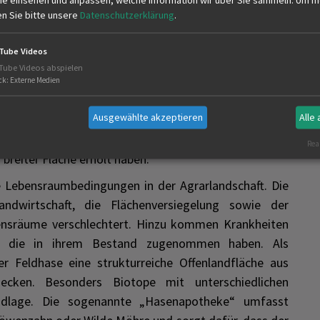
ptgeschäftsführer des LJV. Ebenso beeinflussen die
en Sie bitte unsere
Datenschutzerklärung
.
aden-Württembergs durch die Verbesserung der
g der zahlreichen Fressfeinde wie Fuchs, Marder und
Tube Videos
itiv. Die regional sehr gute Akzeptanz von gezielten
Tube Videos abspielen
und Landwirte ist unabdingbar und trägt maßgeblich
ck
:
Externe Medien
i. Ohne solche ausgleichenden Maßnahmen der
Ausgewählte akzeptieren
Alle
dbewohner nicht aufzuhalten. Dieser Kombination von
nd geringeren Verlusten durch Fressfeinde ist es zu
Real
 breiter Fläche erholt haben.
ie Lebensraumbedingungen in der Agrarlandschaft. Die
andwirtschaft, die Flächenversiegelung sowie der
nsräume verschlechtert. Hinzu kommen Krankheiten
n, die in ihrem Bestand zugenommen haben. Als
r Feldhase eine strukturreiche Offenlandfläche aus
hecken. Besonders Biotope mit unterschiedlichen
rundlage. Die sogenannte „Hasenapotheke“ umfasst