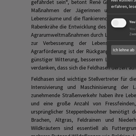
gefährdet sein“, betont René Greiner, Hau
erfahren, les
Maßnahmen der Jägerinnen und Jäger B
Lebensräume und die flankierende Reduzierun
You
Rabenkrähe die Entwicklung des Feldhasen pos
You
Agrarumweltmaßnahmen durch Landwirtinnen 
Zwe
zur Verbesserung der Lebensräume be
Ich lehne ab
Agrarförderung ist der Rückgang vieler Fel
günstiger Witterung, besserem Lebensraum u
verdanken, dass sich die Feldhasen derzeit auf
Feldhasen sind wichtige Stellvertreter für d
Intensivierung und Maschinisierung der L
zunehmende Straßenverkehr haben ihre Lebe
und eine große Anzahl von Fressfeinde
ursprünglicher Steppenbewohner benötigt de
Brachen, Altgras, Feldrainen und Nieder
Wildkräutern sind essentiell als Futterg