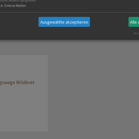
Tube Videos abspielen
ck
:
Externe Medien
vermarkten? In der Präsentation finden Sie Antworten
Ausgewählte akzeptieren
Alle
Real
gswege Wildbret