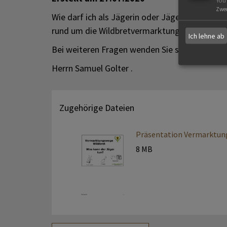
You
Zwe
Wie darf ich als Jägerin oder Jäger Wildbret 
rund um die Wildbretvermarktung.
Ich lehne ab
Bei weiteren Fragen wenden Sie sich gerne an
Herrn Samuel Golter .
Zugehörige Dateien
Präsentation Vermarktun
8 MB