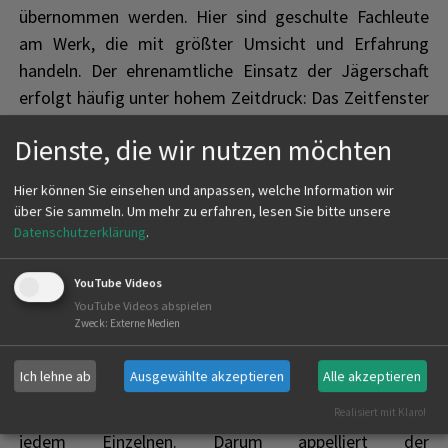
übernommen werden. Hier sind geschulte Fachleute
am Werk, die mit größter Umsicht und Erfahrung
handeln. Der ehrenamtliche Einsatz der Jägerschaft
erfolgt häufig unter hohem Zeitdruck: Das Zeitfenster
für die Ernte ist witterungsbedingt klein und den
Dienste, die wir nutzen möchten
Drohnenteams bleiben nur wenige Stunden, um die
Wiesen zuverlässig überfliegen zu können.
Hier können Sie einsehen und anpassen, welche Information wir
über Sie sammeln.
Um mehr zu erfahren, lesen Sie bitte unsere
Es geht nur gemeinsam: Jeder kann Tiere
Datenschutzerklärung
.
schützen
Rücksicht und Verständnis für Wildtiere und ihre
YouTube Videos
Lebensräume sind gerade während der Brut- und
YouTube Videos abspielen
Zweck
:
Externe Medien
Setzzeit entscheidend, um Tierleid zu vermeiden.
Jäger, Landwirte und Drohnenteams arbeiten bei der
Ich lehne ab
Ausgewählte akzeptieren
Alle akzeptieren
Kitzrettung mit großem Engagement Hand in Hand.
Ein achtsamer Umgang mit der Natur beginnt aber bei
Realisiert mit Klaro!
jedem Einzelnen. Darum appelliert der