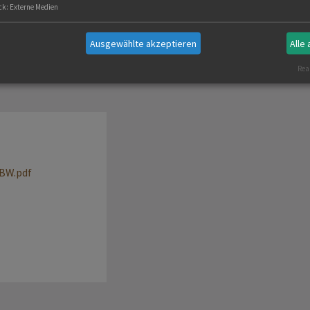
ck
:
Externe Medien
Ausgewählte akzeptieren
Alle
Real
BW.pdf