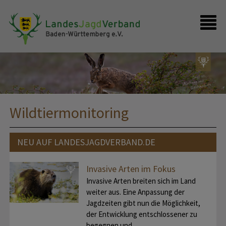
Presse
Shop
Kontakt
Anmelden
Wildtiermonitoring
NEU AUF LANDESJAGDVERBAND.DE
Invasive Arten im Fokus
Invasive Arten breiten sich im Land
weiter aus. Eine Anpassung der
Jagdzeiten gibt nun die Möglichkeit,
der Entwicklung entschlossener zu
begegnen und…