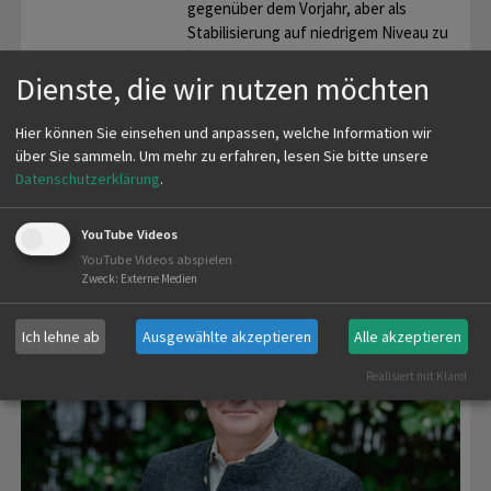
gegenüber dem Vorjahr, aber als
Stabilisierung auf niedrigem Niveau zu
bewerten.
Dienste, die wir nutzen möchten
mehr
Hier können Sie einsehen und anpassen, welche Information wir
über Sie sammeln.
Um mehr zu erfahren, lesen Sie bitte unsere
Datenschutzerklärung
.
1
2
3
4
nächste
-
YouTube Videos
YouTube Videos abspielen
ANSPRECHPARTNER LJV
Zweck
:
Externe Medien
Ich lehne ab
Ausgewählte akzeptieren
Alle akzeptieren
Realisiert mit Klaro!