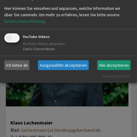
-
Hier können Sie einsehen und anpassen, welche Information wir
über Sie sammeln.
Um mehr zu erfahren, lesen Sie bitte unsere
ANSPRECHPARTNER LJV
Datenschutzerklärung
.
YouTube Videos
YouTube Videos abspielen
Zweck
:
Externe Medien
Ich lehne ab
Ausgewählte akzeptieren
Alle akzeptieren
Realisiert mit Klaro!
Klaus Lachenmaier
Mail:
lachenmaier(at)landesjagdverband.de