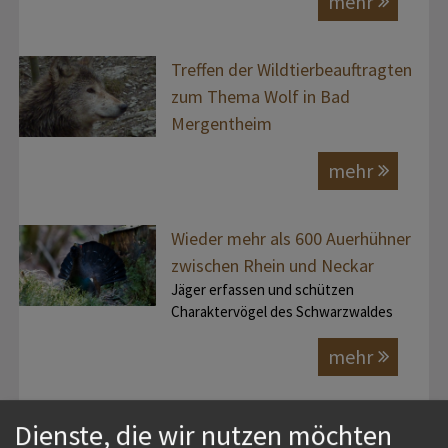
mehr
Treffen der Wildtierbeauftragten
zum Thema Wolf in Bad
Mergentheim
mehr
Wieder mehr als 600 Auerhühner
zwischen Rhein und Neckar
Jäger erfassen und schützen
Charaktervögel des Schwarzwaldes
mehr
vorherige
1
2
3
4
Dienste, die wir nutzen möchten