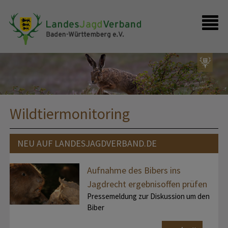
Presse
Shop
Kontakt
Anmelden
Wildtiermonitoring
NEU AUF LANDESJAGDVERBAND.DE
Aufnahme des Bibers ins
Jagdrecht ergebnisoffen prüfen
Pressemeldung zur Diskussion um den
Biber