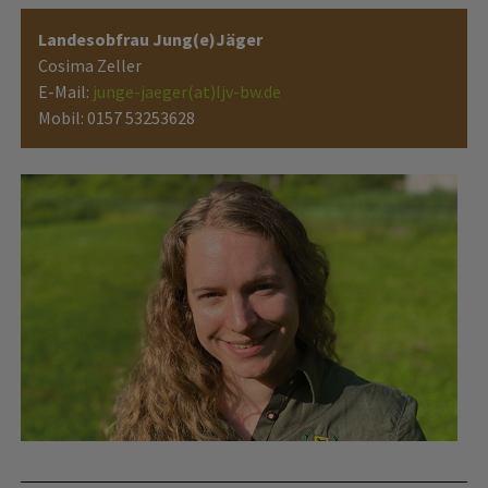
Landesobfrau Jung(e)Jäger
Cosima Zeller
E-Mail:
junge-jaeger(at)ljv-bw.de
Mobil: 0157 53253628