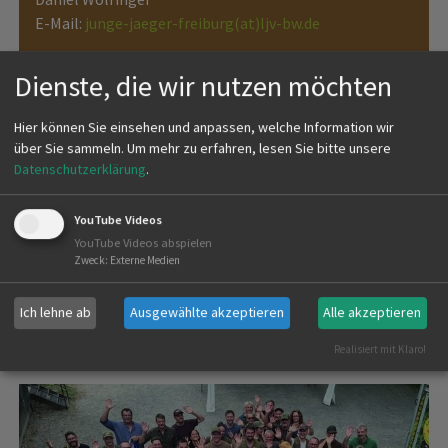
E-Mail:
junge-jaeger-freiburg(at)ljv-bw.de
Dienste, die wir nutzen möchten
Hier können Sie einsehen und anpassen, welche Information wir
über Sie sammeln.
Um mehr zu erfahren, lesen Sie bitte unsere
Datenschutzerklärung
.
YouTube Videos
YouTube Videos abspielen
Zweck
:
Externe Medien
Ich lehne ab
Ausgewählte akzeptieren
Alle akzeptieren
Realisiert mit Klaro!