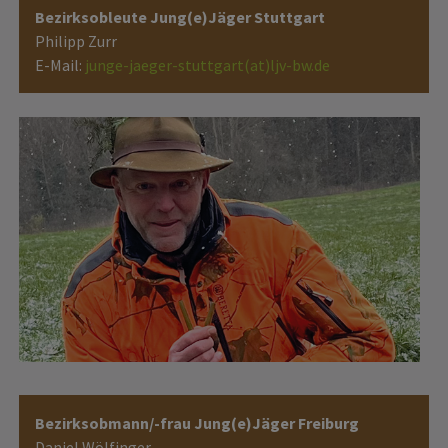
Bezirksobleute Jung(e)Jäger Stuttgart
Philipp Zurr
E-Mail:
junge-jaeger-stuttgart(at)ljv-bw.de
Bezirksobmann/-frau Jung(e)Jäger Freiburg
Daniel Wölfinger