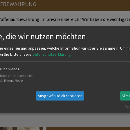
AUFBEWAHRUNG
affenaufbewahrung im privaten Bereich? Wir haben die wichtigsten
e, die wir nutzen möchten
ie einsehen und anpassen, welche Information wir über Sie sammeln.
Um m
en Sie bitte unsere
Datenschutzerklärung
.
DEN AN STREUOBSTWIESEN
Tube Videos
Tube Videos abspielen
ck
:
Externe Medien
 Welche Wildschäden können dort entstehen? Und wann sind Jagd
Ausgewählte akzeptieren
Alle
Real