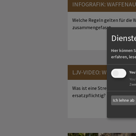
INFOGRAFIK: WAFFEN
Welche Regeln gelten für die W
zusammengefasst.
Dienst
Hier können S
erfahren, les
LJV-VIDEO: WILDSCHÄ
You
You
Zwe
Was ist eine Streuobstwiese?
ersatzpflichtig? - Das…
Ich lehne ab