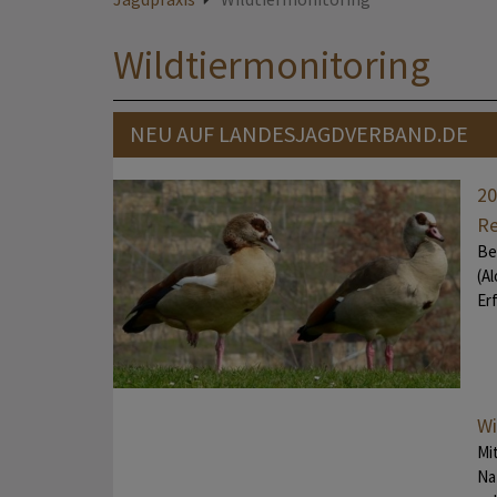
Wildtiermonitoring
NEU AUF LANDESJAGDVERBAND.DE
20
Re
Be
(A
Er
Wi
Mi
Na