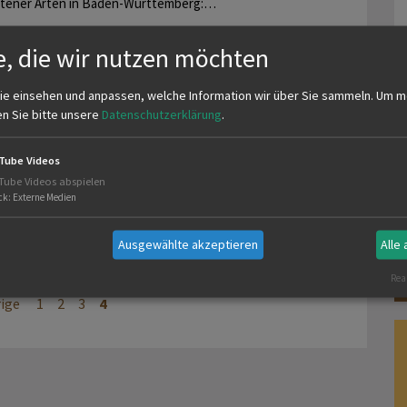
ltener Arten in Baden-Württemberg:…
mehr
e, die wir nutzen möchten
ie einsehen und anpassen, welche Information wir über Sie sammeln.
Um m
ldebogen Luchs
en Sie bitte unsere
Datenschutzerklärung
.
ben Sie in diese Augen geblickt?
nd Ihnen verdächtige Spuren, Rufe oder Risse aufgefallen?
Tube Videos
lden Sie Luchsbeobachtungen unbedingt an das…
Tube Videos abspielen
ck
:
Externe Medien
mehr
Ausgewählte akzeptieren
Alle
Real
rige
1
2
3
4