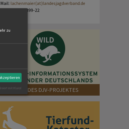
Mail:
lachenmaier(at)landesjagdverband.de
Tel. 0711 995 899-22
ehr zu
 akzeptieren
isiert mit Klaro!
ZUR SEITE DES DJV-PROJEKTES